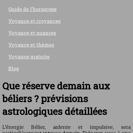
Guide de l’horoscope
Voyance et croyances
Voyance et nuances
Voyance et thèmes
Voyance gratuite
Blog
Que réserve demain aux
béliers ? prévisions
astrologiques détaillées
L’énergie Bélier, ardente et impulsive, sera
particulièrement intense demain. Préparez-vous à une