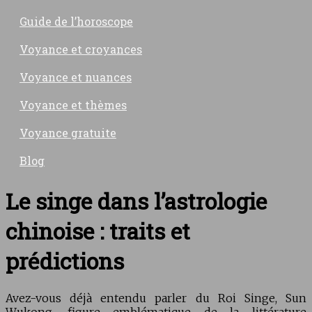
Guide de l’horoscope
Voyance et croyances
Voyance et nuances
Voyance et thèmes
Voyance gratuite
Blog
Le singe dans l’astrologie
chinoise : traits et
prédictions
Avez-vous déjà entendu parler du Roi Singe, Sun
Wukong, figure emblématique de la littérature