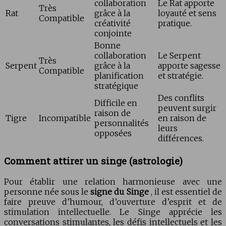
collaboration
Le Rat apporte
Très
Rat
grâce à la
loyauté et sens
Compatible
créativité
pratique.
conjointe
Bonne
collaboration
Le Serpent
Très
Serpent
grâce à la
apporte sagesse
Compatible
planification
et stratégie.
stratégique
Des conflits
Difficile en
peuvent surgir
raison de
Tigre
Incompatible
en raison de
personnalités
leurs
opposées
différences.
Comment attirer un singe (astrologie)
Pour établir une relation harmonieuse avec une
personne née sous le
signe du Singe
, il est essentiel de
faire preuve d’humour, d’ouverture d’esprit et de
stimulation intellectuelle. Le Singe apprécie les
conversations stimulantes, les défis intellectuels et les