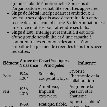
grande stabilité émotionnelle. Son sens de
l’organisation et sa fiabilité sont très appréciés.
Singe de Métal :
Indépendant et ambitieux, il
poursuit ses objectifs avec détermination et ne
recule devant aucun obstacle. Sa détermination est
une force motrice pour atteindre ses buts.
Singe d’Eau :
Intelligent et intuitif, il est doté
d’une grande sensibilité et d’une capacité à
comprendre les émotions des autres. Son
empathie lui permet de créer des liens forts avec
les autres.
Année de
Caractéristiques
Élément
Influence
Naissance
Principales
Favorise
1944,
Sociable,
Bois
l’harmonie et la
2004
coopératif, loyal
collaboration.
Ambitieux,
Augmente la
1956,
Feu
impulsif,
passion et le
2016
extraverti
charisme.
Apporte stabilité
1968,
Pratique, fiable,
Terre
et sens des